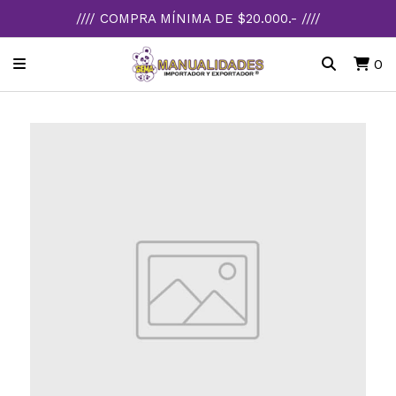
//// COMPRA MÍNIMA DE $20.000.- ////
0