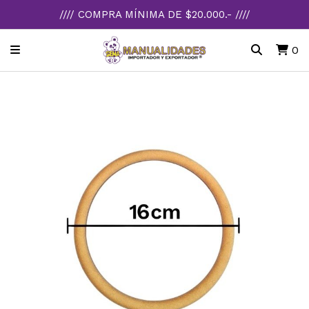
//// COMPRA MÍNIMA DE $20.000.- ////
0