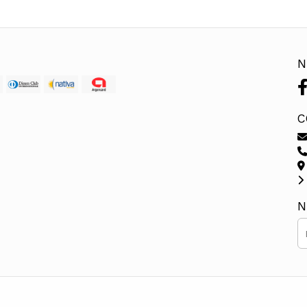
N
C
N