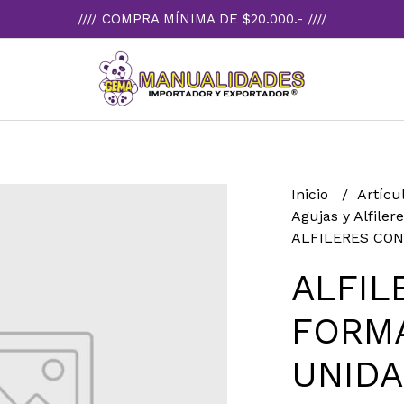
//// COMPRA MÍNIMA DE $20.000.- ////
Inicio
Artícu
Agujas y Alfiler
ALFILERES CON
ALFIL
FORMA
UNID