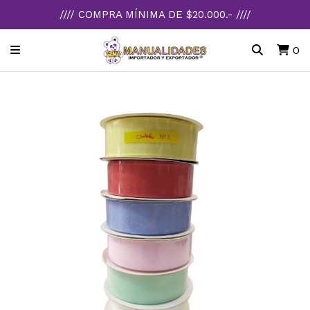
//// COMPRA MÍNIMA DE $20.000.- ////
0