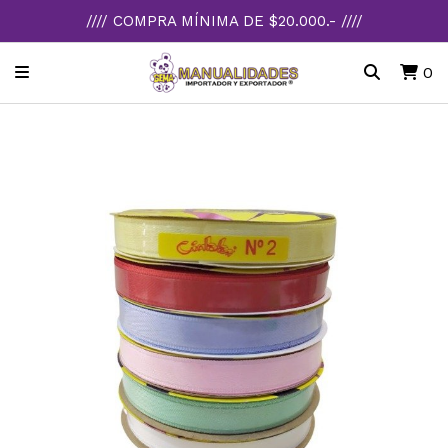
//// COMPRA MÍNIMA DE $20.000.- ////
0