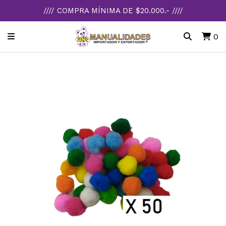
//// COMPRA MÍNIMA DE $20.000.- ////
0