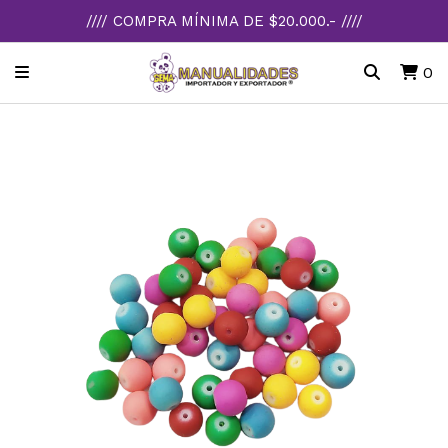
//// COMPRA MÍNIMA DE $20.000.- ////
0