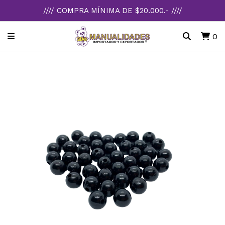
//// COMPRA MÍNIMA DE $20.000.- ////
0