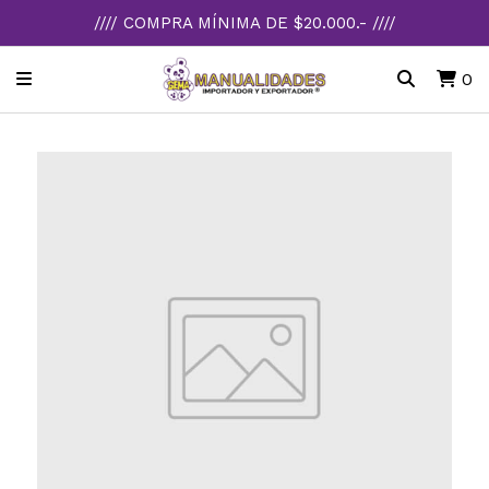
//// COMPRA MÍNIMA DE $20.000.- ////
0