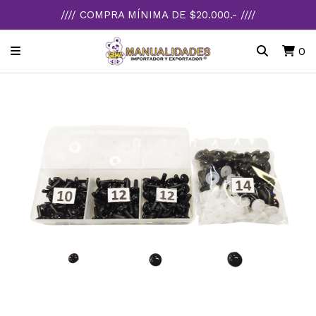
//// COMPRA MÍNIMA DE $20.000.- ////
0