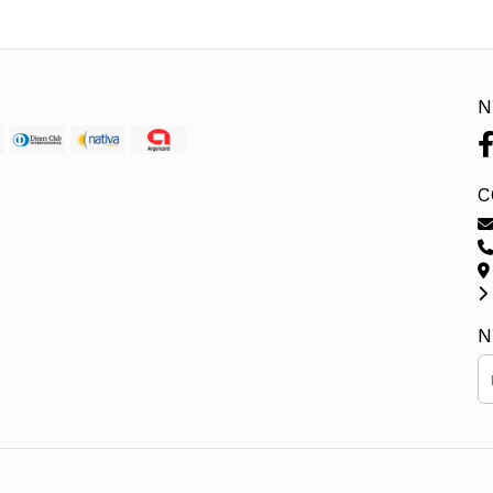
N
C
N