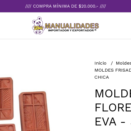
//// COMPRA MÍNIMA DE $20.000.- ////
Inicio
Moldes
MOLDES FRISAD
CHICA
MOLD
FLOR
EVA -