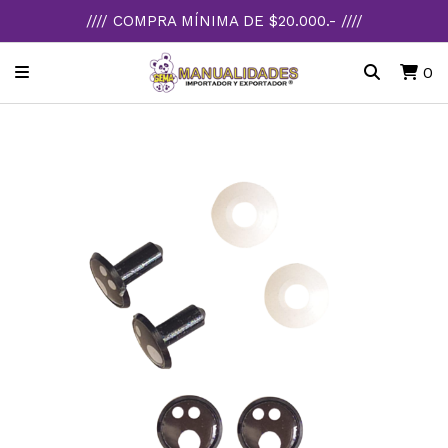
//// COMPRA MÍNIMA DE $20.000.- ////
0