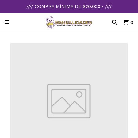
//// COMPRA MÍNIMA DE $20.000.- ////
0