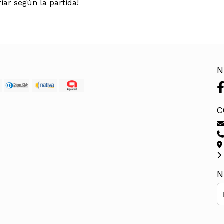
iar según la partida!
N
C
N