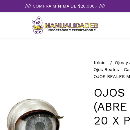
//// COMPRA MÍNIMA DE $20.000.- ////
Inicio
Ojos y
Ojos Reales - Ga
OJOS REALES MO
OJOS 
(ABRE
20 X 