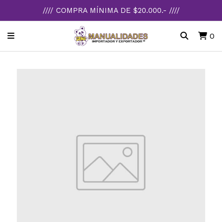
//// COMPRA MÍNIMA DE $20.000.- ////
0