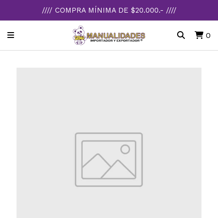
//// COMPRA MÍNIMA DE $20.000.- ////
0